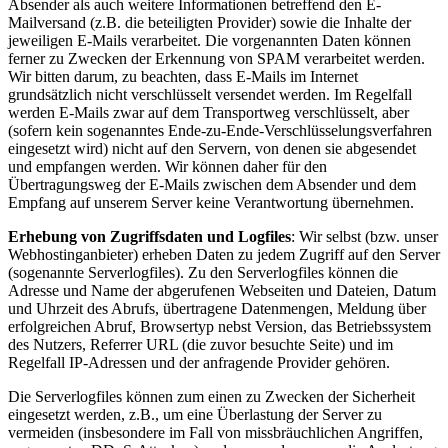
Absender als auch weitere Informationen betreffend den E-
Mailversand (z.B. die beteiligten Provider) sowie die Inhalte der
jeweiligen E-Mails verarbeitet. Die vorgenannten Daten können
ferner zu Zwecken der Erkennung von SPAM verarbeitet werden.
Wir bitten darum, zu beachten, dass E-Mails im Internet
grundsätzlich nicht verschlüsselt versendet werden. Im Regelfall
werden E-Mails zwar auf dem Transportweg verschlüsselt, aber
(sofern kein sogenanntes Ende-zu-Ende-Verschlüsselungsverfahren
eingesetzt wird) nicht auf den Servern, von denen sie abgesendet
und empfangen werden. Wir können daher für den
Übertragungsweg der E-Mails zwischen dem Absender und dem
Empfang auf unserem Server keine Verantwortung übernehmen.
Erhebung von Zugriffsdaten und Logfiles
: Wir selbst (bzw. unser
Webhostinganbieter) erheben Daten zu jedem Zugriff auf den Server
(sogenannte Serverlogfiles). Zu den Serverlogfiles können die
Adresse und Name der abgerufenen Webseiten und Dateien, Datum
und Uhrzeit des Abrufs, übertragene Datenmengen, Meldung über
erfolgreichen Abruf, Browsertyp nebst Version, das Betriebssystem
des Nutzers, Referrer URL (die zuvor besuchte Seite) und im
Regelfall IP-Adressen und der anfragende Provider gehören.
Die Serverlogfiles können zum einen zu Zwecken der Sicherheit
eingesetzt werden, z.B., um eine Überlastung der Server zu
vermeiden (insbesondere im Fall von missbräuchlichen Angriffen,