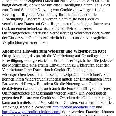
Ihre personenbezogenen Daten mit Hilfe von Cookies verarbeiten,
hängt davon ab, ob wir Sie um eine Einwilligung bitten. Falls dies
zutrifft und Sie in die Nutzung von Cookies einwilligen, ist die
Rechtsgrundlage der Verarbeitung Ihrer Daten die erklärte
Einwilligung. Andernfalls werden die mithilfe von Cookies
verarbeiteten Daten auf Grundlage unserer berechtigten Interessen
(z.B. an einem betriebswirtschaftlichen Betrieb unseres
Onlineangebotes und dessen Verbesserung) verarbeitet oder, wenn
der Einsatz von Cookies erforderlich ist, um unsere vertraglichen
Verpflichtungen zu erfüllen.
Allgemeine Hinweise zum Widerruf und Widerspruch (Opt-
Out):
Abhängig davon, ob die Verarbeitung auf Grundlage einer
Einwilligung oder gesetzlichen Erlaubnis erfolgt, haben Sie jederzeit
die Möglichkeit, eine erteilte Einwilligung zu widerrufen oder der
Verarbeitung Ihrer Daten durch Cookie-Technologien zu
widersprechen (zusammenfassend als „Opt-Out“ bezeichnet). Sie
können Ihren Widerspruch zunächst mittels der Einstellungen Ihres
Browsers erklären, z.B., indem Sie die Nutzung von Cookies
deaktivieren (wobei hierdurch auch die Funktionsfähigkeit unseres
Onlineangebotes eingeschränkt werden kann). Ein Widerspruch
gegen den Einsatz von Cookies zu Zwecken des Onlinemarketings
kann auch mittels einer Vielzahl von Diensten, vor allem im Fall des
Trackings, über die Webseiten
http://optout.aboutads.info
und
http://www.youronlinechoices.com/
erklärt werden. Daneben können