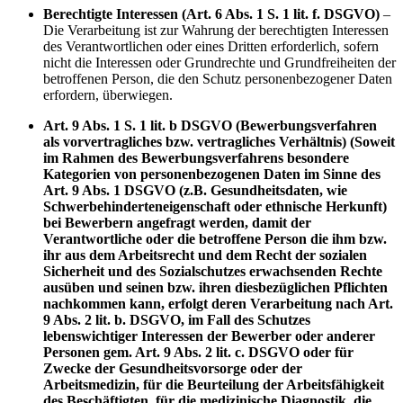
Berechtigte Interessen (Art. 6 Abs. 1 S. 1 lit. f. DSGVO)
–
Die Verarbeitung ist zur Wahrung der berechtigten Interessen
des Verantwortlichen oder eines Dritten erforderlich, sofern
nicht die Interessen oder Grundrechte und Grundfreiheiten der
betroffenen Person, die den Schutz personenbezogener Daten
erfordern, überwiegen.
Art. 9 Abs. 1 S. 1 lit. b DSGVO (Bewerbungsverfahren
als vorvertragliches bzw. vertragliches Verhältnis) (Soweit
im Rahmen des Bewerbungsverfahrens besondere
Kategorien von personenbezogenen Daten im Sinne des
Art. 9 Abs. 1 DSGVO (z.B. Gesundheitsdaten, wie
Schwerbehinderteneigenschaft oder ethnische Herkunft)
bei Bewerbern angefragt werden, damit der
Verantwortliche oder die betroffene Person die ihm bzw.
ihr aus dem Arbeitsrecht und dem Recht der sozialen
Sicherheit und des Sozialschutzes erwachsenden Rechte
ausüben und seinen bzw. ihren diesbezüglichen Pflichten
nachkommen kann, erfolgt deren Verarbeitung nach Art.
9 Abs. 2 lit. b. DSGVO, im Fall des Schutzes
lebenswichtiger Interessen der Bewerber oder anderer
Personen gem. Art. 9 Abs. 2 lit. c. DSGVO oder für
Zwecke der Gesundheitsvorsorge oder der
Arbeitsmedizin, für die Beurteilung der Arbeitsfähigkeit
des Beschäftigten, für die medizinische Diagnostik, die